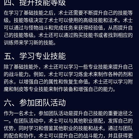
四、提升技能等级
在学习了基础技能之后，术士还需要不断提升自己的技能等
级。技能等级决定了术士可以使用的高级技能和法术。术士
可以通过与怪物战斗和完成任务来获得经验值，从而提升自
己的技能等级。术士还可以通过购买技能书或者找到相应的
训练师来学习新的技能。
五、学习专业技能
除了基础技能外，术士还可以学习一些专业技能来提升自己
的战斗能力。例如，术士可以学习炼金术来制作各种药剂和
药水，以增强自己的属性和恢复生命值。术士还可以学习附
魔和制皮等专业技能来制作装备和增强自己的能力。
六、参加团队活动
作为一名术士，参加团队活动是提升自己技能的重要途径之
一。在团队活动中，术士可以与其他职业搭配，发挥自己的
优势，同时学习和借鉴其他职业的技能和战术。通过与团队
的配合和协作，术士可以提升自己的战斗能力，并且获得更