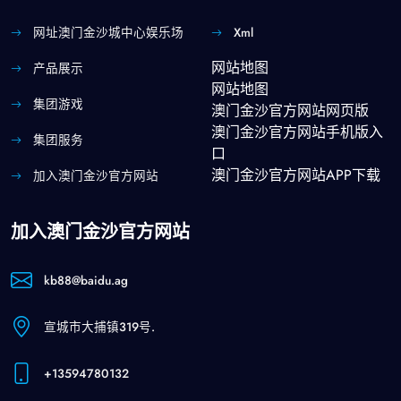
网址澳门金沙城中心娱乐场
Xml
网站地图
产品展示
网站地图
集团游戏
澳门金沙官方网站网页版
澳门金沙官方网站手机版入
集团服务
口
澳门金沙官方网站APP下载
加入澳门金沙官方网站
加入澳门金沙官方网站
kb88@baidu.ag
宣城市大捕镇319号.
+13594780132