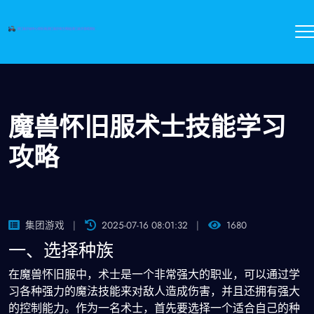
魔兽怀旧服术士技能学习
攻略
集团游戏
2025-07-16 08:01:32
1680
一、选择种族
在魔兽怀旧服中，术士是一个非常强大的职业，可以通过学
习各种强力的魔法技能来对敌人造成伤害，并且还拥有强大
的控制能力。作为一名术士，首先要选择一个适合自己的种