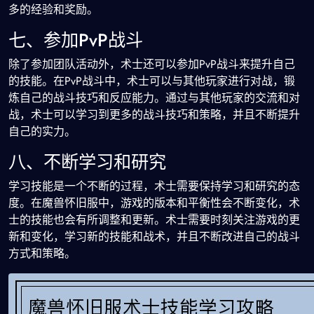
多的经验和奖励。
七、参加PvP战斗
除了参加团队活动外，术士还可以参加PvP战斗来提升自己
的技能。在PvP战斗中，术士可以与其他玩家进行对战，锻
炼自己的战斗技巧和反应能力。通过与其他玩家的交流和对
战，术士可以学习到更多的战斗技巧和策略，并且不断提升
自己的实力。
八、不断学习和研究
学习技能是一个不断的过程，术士需要保持学习和研究的态
度。在魔兽怀旧服中，游戏的版本和平衡性会不断变化，术
士的技能也会有所调整和更新。术士需要时刻关注游戏的更
新和变化，学习新的技能和战术，并且不断改进自己的战斗
方式和策略。