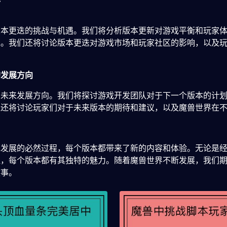
版本更迭的挑战与机遇。我们将分析版本更新对游戏平衡和玩家
求。我们还将讨论版本更迭对游戏市场和玩家社区的影响，以及
的发展方向
的未来发展方向。我们将探讨游戏开发团队对于下一个版本的计
们还将讨论玩家们对于未来版本的期待和建议，以及魔兽世界在
戏发展的必然过程，每个版本都带来了新的内容和体验。无论是
温，每个版本都有其独特的魅力。随着魔兽世界不断发展，我们
故事。