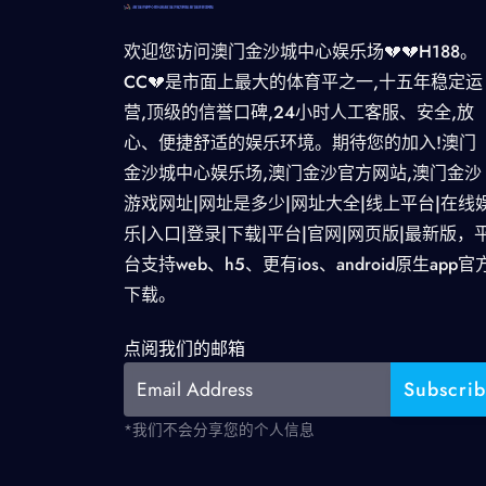
欢迎您访问澳门金沙城中心娱乐场💔💔H188。
CC💔是市面上最大的体育平之一,十五年稳定运
营,顶级的信誉口碑,24小时人工客服、安全,放
心、便捷舒适的娱乐环境。期待您的加入!澳门
金沙城中心娱乐场,澳门金沙官方网站,澳门金沙
游戏网址|网址是多少|网址大全|线上平台|在线
乐|入口|登录|下载|平台|官网|网页版|最新版，
台支持web、h5、更有ios、android原生app官
下载。
点阅我们的邮箱
*我们不会分享您的个人信息