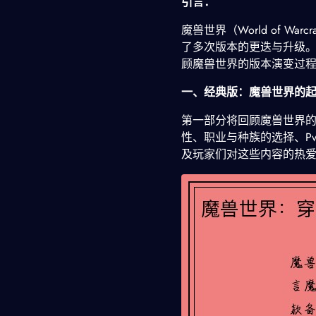
引言：
魔兽世界（World of 
了多次版本的更迭与升级
顾魔兽世界的版本演变过
一、经典版：魔兽世界的
第一部分将回顾魔兽世界
性、职业与种族的选择、P
及玩家们对这些内容的热