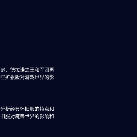
之谜、德拉诺之王和军团再
这些扩张版对游戏世界的影
将分析经典怀旧服的特点和
怀旧服对魔兽世界的影响和