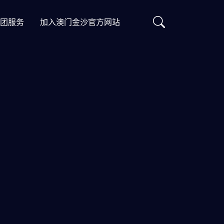
团服务
加入澳门金沙官方网站