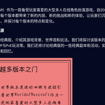
Warcraft）作为一款备受玩家喜爱的大型多人在线角色扮演游戏，自
。每个版本都带来了新的内容、新的挑战和新的体验，让玩家们
程，并探讨每个版本的特点和变化。
起源
的经典版，介绍其游戏背景、世界观和玩法。我们将探讨该版本
vP与PvE玩法等。我们还将讨论经典版的一些经典副本和活动，
爱和回忆。