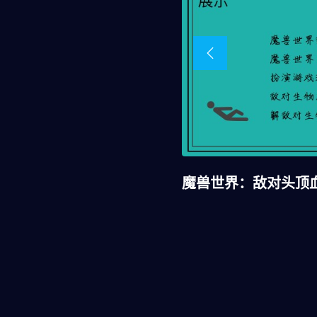
魔兽世界：敌对头顶