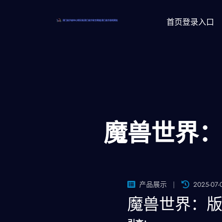
首页登录入口
魔兽世界
产品展示
2025-07-
魔兽世界：