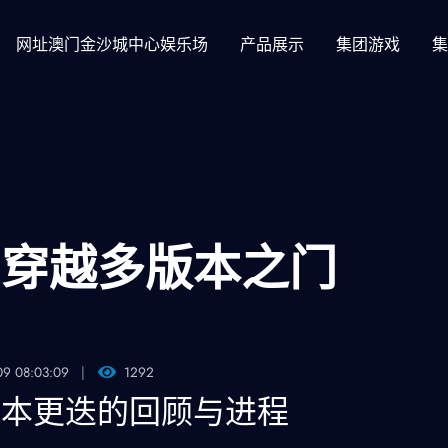
网址澳门金沙城中心娱乐场
产品展示
集团游戏
集
：穿越多版本之门
09 08:03:09
1292
版本更迭的回顾与进程